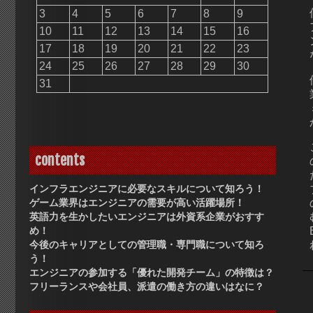
3
4
5
6
7
8
9
10
11
12
13
14
15
16
17
18
19
20
21
22
23
24
25
26
27
28
29
30
31
contents
インフラエンジニアに必要なスキルについて知ろう！
ゲーム業界はエンジニアの需要が高い活躍場所！
英語力を生かしたいエンジニアは外資系企業がおすす
め！
今後のキャリアとしての管理職・専門職について知ろ
う！
エンジニアの参加する「優れた開発チーム」の特徴は？
フリーランスや会社員、派遣の働き方の違いはなに？