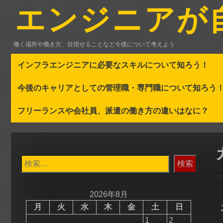
コ
エンジニアが
ン
テ
ン
働く場所や働き方、目指せることなど今後について考えよう
ツ
へ
インフラエンジニアに必要なスキルについて知ろう！
ス
キ
今後のキャリアとしての管理職・専門職について知ろう
ッ
プ
フリーランスや会社員、派遣の働き方の違いはなに？
検
索:
2026年8月
月
火
水
木
金
土
日
1
2