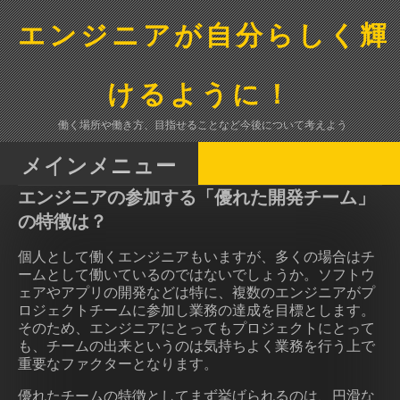
コ
ン
エンジニアが自分らしく輝
テ
ン
ツ
けるように！
へ
ス
働く場所や働き方、目指せることなど今後について考えよう
キ
ッ
メインメニュー
プ
エンジニアの参加する「優れた開発チーム」
の特徴は？
個人として働くエンジニアもいますが、多くの場合はチ
ームとして働いているのではないでしょうか。ソフトウ
ェアやアプリの開発などは特に、複数のエンジニアがプ
ロジェクトチームに参加し業務の達成を目標とします。
そのため、エンジニアにとってもプロジェクトにとって
も、チームの出来というのは気持ちよく業務を行う上で
重要なファクターとなります。
優れたチームの特徴としてまず挙げられるのは、円滑な