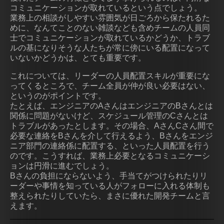
コミュニケーションが取れているという点でしょう。
業務上の相談がしやすい雰囲気が日ごろから保たれるた
めに、なんてことのない雑談なども含めチームの人員同
士でコミュニケーションが取れているかどうか、トラブ
ルの基になりそうな人たちが常に傍にいる配置になって
いないかどうかは、とても重要です。
これについては、リーダーの人員配置スキルが重要にな
ってくるところで、チーム全員が仲が良い必要はない、
というのがポイントです。
たとえば、エンジニアのAさんはエンジニアのBさんとは
関係に問題がないけど、スケジュール管理のCさんとは
トラブルがあったとします。その場合、AさんCさん間で
必要な連絡をBさんを介して行えるよう、Bさんをエンジ
ニア部門の連絡係に配置する、といった人員配置を行う
のです。こうすれば、業務上必要となるコミュニケーシ
ョンは円滑に進むでしょう。
Bさんの負担にならないよう、手当てがつけられたりリ
ーダーや事情を知っている人がフォローに入れる体制も
整えられたりしていたら、まさに優れた開発チームと言
えます。